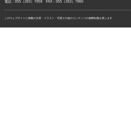
電話：055（263）7959 FAX：055（263）7960
このウェブサイトに掲載の文章・イラスト・写真その他のコンテンツの無断転載を禁じます