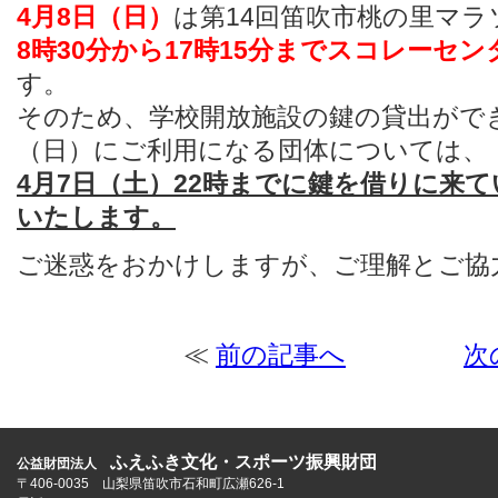
4月8日（日）
は第14回笛吹市桃の里マ
8時30分から17時15分までスコレーセ
す。
そのため、学校開放施設の鍵の貸出がで
（日）にご利用になる団体については、
4月7日（土）22時までに鍵を借りに来
いたします。
ご迷惑をおかけしますが、ご理解とご協
≪
前の記事へ
次
ふえふき文化・スポーツ振興財団
公益財団法人
〒406-0035 山梨県笛吹市石和町広瀬626-1