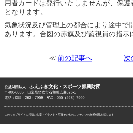
用者カードは発行いたしませんが、保護
となります。
気象状況及び管理上の都合により途中で
あります。合図の赤旗及び監視員の指示
≪
前の記事へ
次
ふえふき文化・スポーツ振興財団
公益財団法人
〒406-0035 山梨県笛吹市石和町広瀬626-1
電話：055（263）7959 FAX：055（263）7960
このウェブサイトに掲載の文章・イラスト・写真その他のコンテンツの無断転載を禁じます