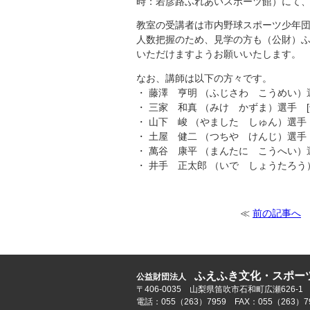
時：若彦路ふれあいスポーツ館）にて
教室の受講者は市内野球スポーツ少年
人数把握のため、見学の方も（公財）ふえふ
いただけますようお願いいたします。
なお、講師は以下の方々です。
・ 藤澤 亨明 （ふじさわ こうめい）
・ 三家 和真 （みけ かずま）選手 
・ 山下 峻 （やました しゅん）選手 
・ 土屋 健二 （つちや けんじ）選手
・ 萬谷 康平 （まんたに こうへい）
・ 井手 正太郎 （いで しょうたろう
≪
前の記事へ
ふえふき文化・スポー
公益財団法人
〒406-0035 山梨県笛吹市石和町広瀬626-1
電話：055（263）7959 FAX：055（263）7