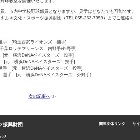
、野球教室を開催いたします。
団員、市内中学校野球部員となりますが、見学はどなたでも可能です。
き文化・スポーツ振興財団（TEL 055-263-7959）までご連絡を
選手 [埼玉西武ライオンズ 捕手]
[千葉ロッテマリーンズ 内野手/外野手]
[元 横浜DeNAベイスターズ 投手]
 [元 横浜DeNAベイスターズ 投手]
選手 [元 横浜DeNAベイスターズ 投手]
）選手 [元 横浜DeNAベイスターズ 外野手]
次の記事へ
≫
ツ振興財団
関連団体リンク
サイ
960