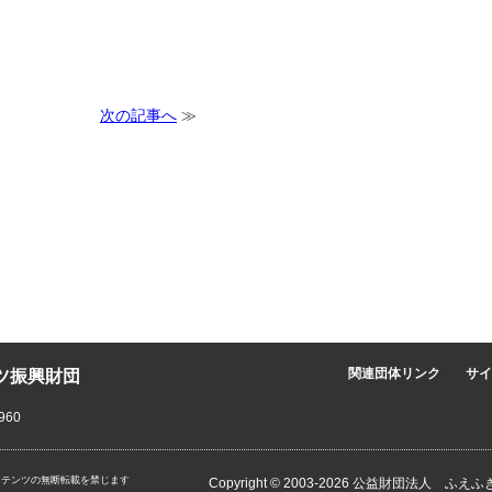
。
次の記事へ
≫
ツ振興財団
関連団体リンク
サイ
960
ンテンツの無断転載を禁じます
Copyright © 2003-2026 公益財団法人 ふえふ