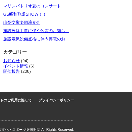
マリンバトリオ夏のコンサート
GS昭和歌謡SHOW！！
山梨交響楽団演奏会
施設改修工事に伴う休館のお知ら...
施設電気設備点検に伴う停電のお...
カテゴリー
お知らせ
(94)
イベント情報
(6)
開催報告
(208)
トのご利用に際して
プライバシーポリシー
き文化・スポーツ振興財団 All Rights Reserved.