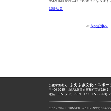
第2次試験結果は以下の通りとなります
試験結果
≪
前の記事へ
ふえふき文化・スポー
公益財団法人
〒406-0035 山梨県笛吹市石和町広瀬626-1
電話：055（263）7959 FAX：055（263）7
このウェブサイトに掲載の文章・イラスト・写真その他のコ