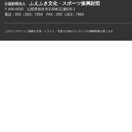
ふえふき文化・スポーツ振興財団
公益財団法人
〒406-0035 山梨県笛吹市石和町広瀬626-1
電話：055（263）7959 FAX：055（263）7960
このウェブサイトに掲載の文章・イラスト・写真その他のコンテンツの無断転載を禁じます