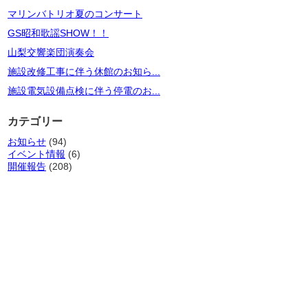
マリンバトリオ夏のコンサート
GS昭和歌謡SHOW！！
山梨交響楽団演奏会
施設改修工事に伴う休館のお知ら...
施設電気設備点検に伴う停電のお...
カテゴリー
お知らせ
(94)
イベント情報
(6)
開催報告
(208)