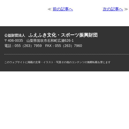
≪
前の記事へ
次の記事へ
≫
ふえふき文化・スポーツ振興財団
公益財団法人
〒406-0035 山梨県笛吹市石和町広瀬626-1
電話：055（263）7959 FAX：055（263）7960
このウェブサイトに掲載の文章・イラスト・写真その他のコンテンツの無断転載を禁じます