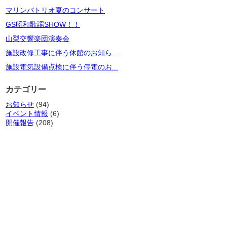
マリンバトリオ夏のコンサート
GS昭和歌謡SHOW！！
山梨交響楽団演奏会
施設改修工事に伴う休館のお知ら...
施設電気設備点検に伴う停電のお...
カテゴリー
お知らせ
(94)
イベント情報
(6)
開催報告
(208)