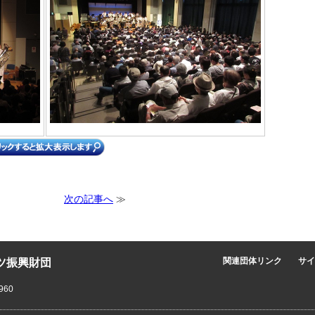
次の記事へ
≫
ツ振興財団
関連団体リンク
サイ
960