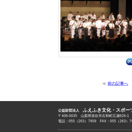
≪
前の記事へ
ふえふき文化・スポー
公益財団法人
〒406-0035 山梨県笛吹市石和町広瀬626-1
電話：055（263）7959 FAX：055（263）7