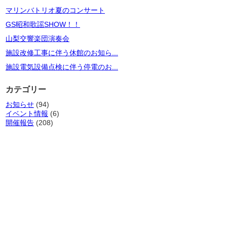
マリンバトリオ夏のコンサート
GS昭和歌謡SHOW！！
山梨交響楽団演奏会
施設改修工事に伴う休館のお知ら...
施設電気設備点検に伴う停電のお...
カテゴリー
お知らせ
(94)
イベント情報
(6)
開催報告
(208)