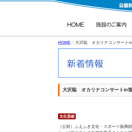
HOME
:: 大沢聡 オカリナコンサートi
大沢聡 オカリナコンサートin
（公財）ふえふき文化・スポーツ振興財