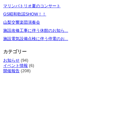
マリンバトリオ夏のコンサート
GS昭和歌謡SHOW！！
山梨交響楽団演奏会
施設改修工事に伴う休館のお知ら...
施設電気設備点検に伴う停電のお...
カテゴリー
お知らせ
(94)
イベント情報
(6)
開催報告
(208)