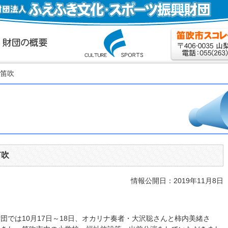
n笛吹
笛吹
情報公開日：2019年11月8日
団では10月17日～18日、オカリナ奏者・大沢聡さんと柿内美緒さ