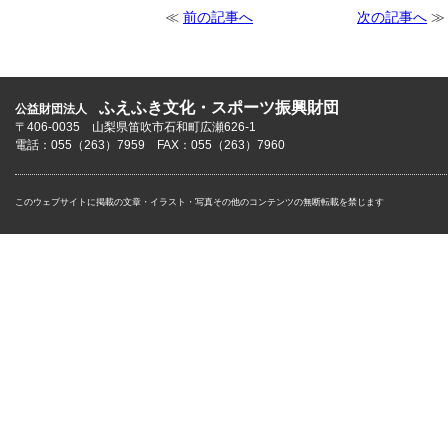
≪
前の記事へ
次の記事へ
≫
ふえふき文化・スポーツ振興財団
公益財団法人
〒406-0035 山梨県笛吹市石和町広瀬626-1
電話：055（263）7959 FAX：055（263）7960
このウェブサイトに掲載の文章・イラスト・写真その他のコンテンツの無断転載を禁じます