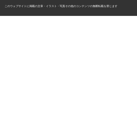
このウェブサイトに掲載の文章・イラスト・写真その他のコンテンツの無断転載を禁じます