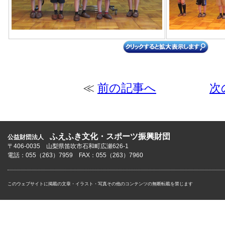
≪
前の記事へ
次
ふえふき文化・スポーツ振興財団
公益財団法人
〒406-0035 山梨県笛吹市石和町広瀬626-1
電話：055（263）7959 FAX：055（263）7960
このウェブサイトに掲載の文章・イラスト・写真その他のコンテンツの無断転載を禁じます