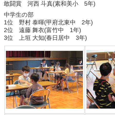
敢闘賞 河西 斗真(素和美小 5年)
中学生の部
1位 野村 泰暉(甲府北東中 2年)
2位 遠藤 舞衣(富竹中 1年)
3位 上垣 大知(春日居中 3年)