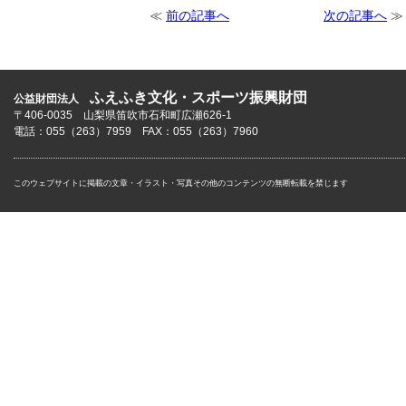
≪
前の記事へ
次の記事へ
≫
ふえふき文化・スポーツ振興財団
公益財団法人
〒406-0035 山梨県笛吹市石和町広瀬626-1
電話：055（263）7959 FAX：055（263）7960
このウェブサイトに掲載の文章・イラスト・写真その他のコンテンツの無断転載を禁じます