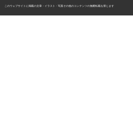
このウェブサイトに掲載の文章・イラスト・写真その他のコンテンツの無断転載を禁じます