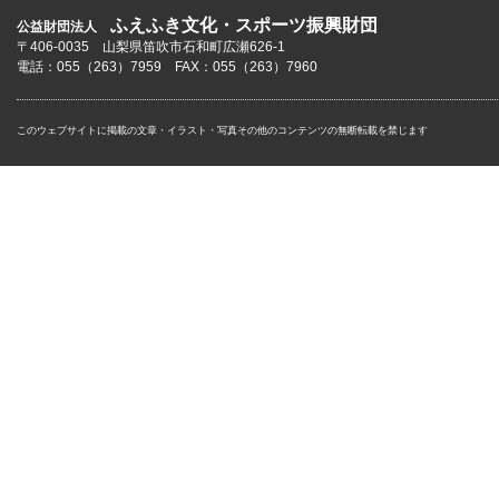
ふえふき文化・スポーツ振興財団
公益財団法人
〒406-0035 山梨県笛吹市石和町広瀬626-1
電話：055（263）7959 FAX：055（263）7960
このウェブサイトに掲載の文章・イラスト・写真その他のコンテンツの無断転載を禁じます