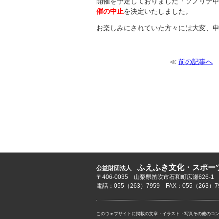
開催を予定しておりました「ソノリテ甲
催の中止
を決定いたしました。
お楽しみにされていた方々には大変、
≪
前の記事へ
ふえふき文化・スポー
公益財団法人
〒406-0035 山梨県笛吹市石和町広瀬626-1
電話：055（263）7959 FAX：055（263）7
このウェブサイトに掲載の文章・イラスト・写真その他のコ