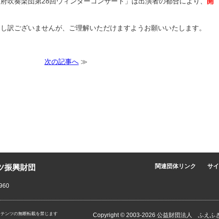
府吹奏楽団第28回ウィンターコンサート」は出演者の都合により、
開
申し訳ございませんが、ご理解いただけますようお願いいたします。
次の記事へ
≫
ツ振興財団
関連団体リンク
サイ
960
ンテンツの無断転載を禁じます
Copyright © 2003-2026 公益財団法人 ふえふ