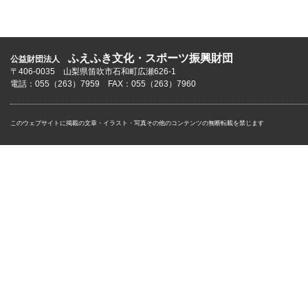
ふえふき文化・スポーツ振興財団
公益財団法人
〒406-0035 山梨県笛吹市石和町広瀬626-1
電話：055（263）7959 FAX：055（263）7960
このウェブサイトに掲載の文章・イラスト・写真その他のコンテンツの無断転載を禁じます