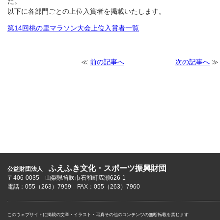
た。
以下に各部門ごとの上位入賞者を掲載いたします。
第14回桃の里マラソン大会上位入賞者一覧
≪
前の記事へ
次の記事へ
≫
ふえふき文化・スポーツ振興財団
公益財団法人
〒406-0035 山梨県笛吹市石和町広瀬626-1
電話：055（263）7959 FAX：055（263）7960
このウェブサイトに掲載の文章・イラスト・写真その他のコンテンツの無断転載を禁じます