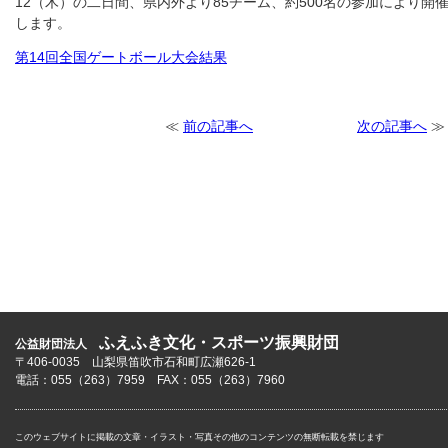
12（木）の二日間、県内外より85チーム、約500名の参加により
します。
第14回全国ゲートボール大会結果
≪
前の記事へ
次の記事へ
≫
ふえふき文化・スポーツ振興財団
公益財団法人
〒406-0035 山梨県笛吹市石和町広瀬626-1
電話：055（263）7959 FAX：055（263）7960
このウェブサイトに掲載の文章・イラスト・写真その他のコンテンツの無断転載を禁じます