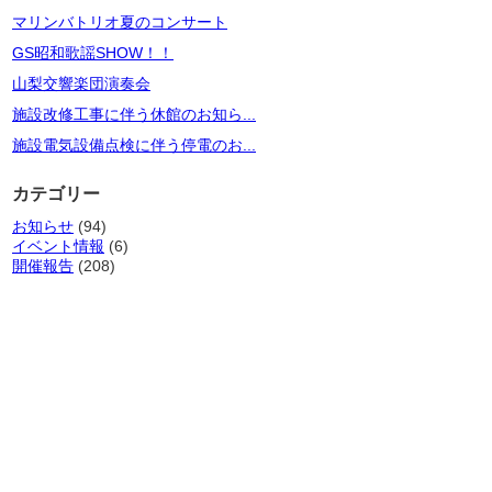
マリンバトリオ夏のコンサート
GS昭和歌謡SHOW！！
山梨交響楽団演奏会
施設改修工事に伴う休館のお知ら...
施設電気設備点検に伴う停電のお...
カテゴリー
お知らせ
(94)
イベント情報
(6)
開催報告
(208)