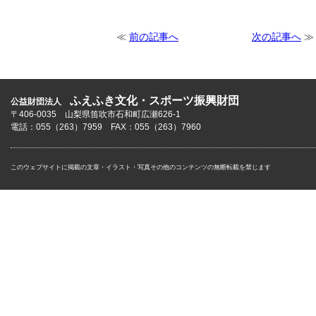
≪
前の記事へ
次の記事へ
≫
ふえふき文化・スポーツ振興財団
公益財団法人
〒406-0035 山梨県笛吹市石和町広瀬626-1
電話：055（263）7959 FAX：055（263）7960
このウェブサイトに掲載の文章・イラスト・写真その他のコンテンツの無断転載を禁じます