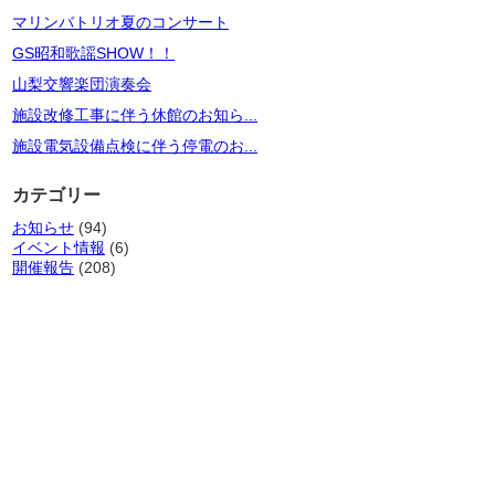
マリンバトリオ夏のコンサート
GS昭和歌謡SHOW！！
山梨交響楽団演奏会
施設改修工事に伴う休館のお知ら...
施設電気設備点検に伴う停電のお...
カテゴリー
お知らせ
(94)
イベント情報
(6)
開催報告
(208)