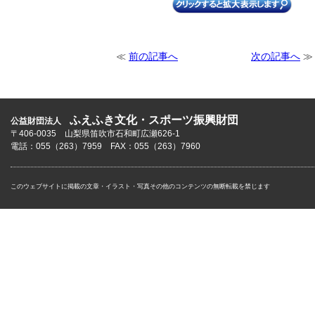
≪
前の記事へ
次の記事へ
≫
ふえふき文化・スポーツ振興財団
公益財団法人
〒406-0035 山梨県笛吹市石和町広瀬626-1
電話：055（263）7959 FAX：055（263）7960
このウェブサイトに掲載の文章・イラスト・写真その他のコンテンツの無断転載を禁じます