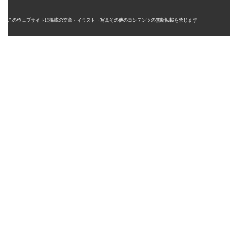
このウェブサイトに掲載の文章・イラスト・写真その他のコンテンツの無断転載を禁じます