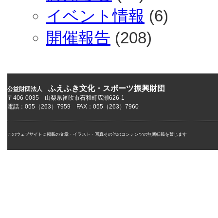
イベント情報
(6)
開催報告
(208)
ふえふき文化・スポーツ振興財団
公益財団法人
〒406-0035 山梨県笛吹市石和町広瀬626-1
電話：055（263）7959 FAX：055（263）7960
このウェブサイトに掲載の文章・イラスト・写真その他のコンテンツの無断転載を禁じます