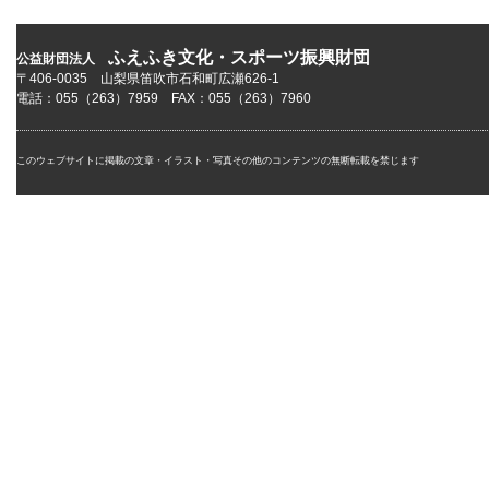
ふえふき文化・スポーツ振興財団
公益財団法人
〒406-0035 山梨県笛吹市石和町広瀬626-1
電話：055（263）7959 FAX：055（263）7960
このウェブサイトに掲載の文章・イラスト・写真その他のコンテンツの無断転載を禁じます