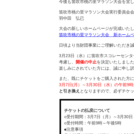
今後も笛吹市桃の里マラソン大会を宜
笛吹市桃の里マラソン大会実行委員会
羽中田 弘已
大会の新しいホームページが完成いた
笛吹市桃の里マラソン大会 新ホーム
日頃より当財団事業にご理解いただき
3月23日（水）に笛吹市スコレーセン
考慮し、
開催の中止
を決定いたしまし
楽しみにされていた方には、誠に申し
また、既にチケットをご購入された方
3月7日(月）～3月30日（水）の午前9
と引き換え
となりますので、必ずチケ
チケットの払戻について
◇受付期間：3月7日（月）～3月30
◇受付時間：午前9時～午後5時
◆注意事項