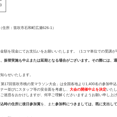
0
住所：笛吹市石和町広瀬626-1）
金額を現金にてお支払いをお願いいたします。（1コマ単位での受講が
り、振替実施も中止または延期となる場合がございます。その際には、
お知らせいたします。
第17回笛吹市桃の里マラソン大会」は全国各地より1,400名の参加
ンナー並びにスタッフ等の安全面を考慮し、
大会の開催中止を決定
いた
変ご迷惑をおかけしますが、何卒ご理解くださいますようお願い申し上
申込時の住所に後日参加賞
を、また
参加料につきましては、既に支出し