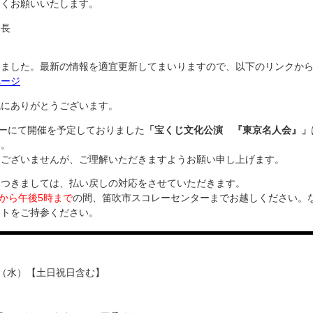
しくお願いいたします。
会長
しました。最新の情報を適宜更新してまいりますので、以下のリンクか
ページ
誠にありがとうございます。
ターにて開催を予定しておりました
「宝くじ文化公演 『東京名人会』」
た。
訳ございませんが、ご理解いただきますようお願い申し上げます。
につきましては、払い戻しの対応をさせていただきます。
時から午後5時まで
の間、笛吹市スコレーセンターまでお越しください。
ットをご持参ください。
日（水）【土日祝日含む】