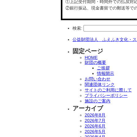
①上記受付期間・時間外での払戻対
②銀行振込、現金書留での郵送等で
検索:
公益財団法人 ふえふき文化・ス
固定ページ
HOME
財団の概要
ご挨拶
情報開示
お問い合わせ
関連団体リンク
サイトのご利用に際して
プライバシーポリシー
施設のご案内
アーカイブ
2026年8月
2026年7月
2026年6月
2026年5月