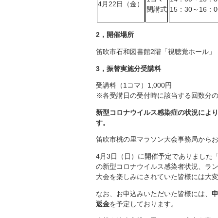
4月22日（金）
閉講式
15：30～16：0
2，開催場所
笛吹市石和図書館2階「視聴覚ホール」（
3，振替実施分受講料
受講料（1コマ）1,000円
※各受講日の受付時に該当する回数分の
新型コロナウイルス感染症の状況によ
す。
笛吹市桃の里マラソン大会事務局から
4月3日（日）に開催予定でありました「
の新型コロナウイルス感染者状況、ラ
大会を楽しみにされていた皆様には大
なお、お申込みいただいた皆様には、
返金
を予定しております。