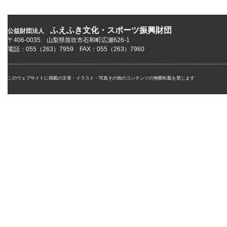
ふえふき文化・スポーツ振興財団
公益財団法人
〒406-0035 山梨県笛吹市石和町広瀬626-1
電話：055（263）7959 FAX：055（263）7960
このウェブサイトに掲載の文章・イラスト・写真その他のコンテンツの無断転載を禁じます