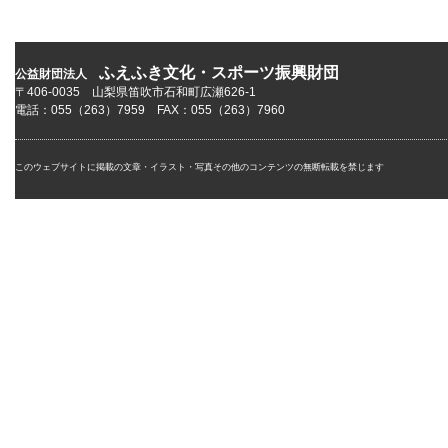
ふえふき文化・スポーツ振興財団
公益財団法人
〒406-0035 山梨県笛吹市石和町広瀬626-1
電話：055（263）7959 FAX：055（263）7960
このウェブサイトに掲載の文章・イラスト・写真その他のコンテンツの無断転載を禁じます